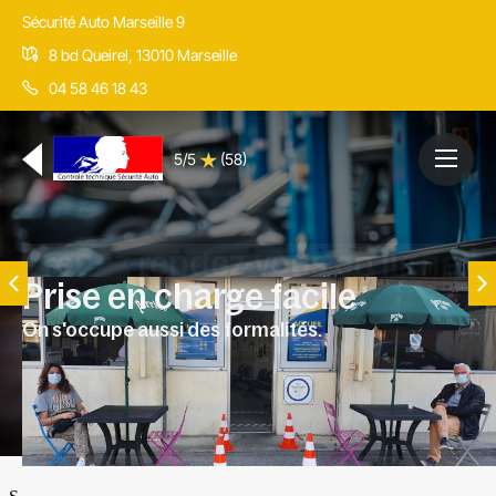
Sécurité Auto Marseille 9
8 bd Queirel, 13010 Marseille
04 58 46 18 43
5/5
(58)
Prise en charge facile
On s'occupe aussi des formalités.