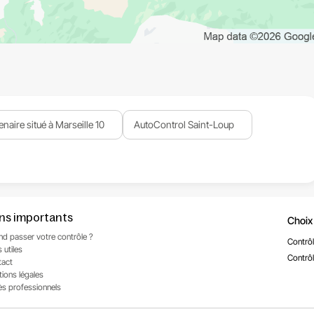
enaire situé à Marseille 10
AutoControl Saint-Loup
ens importants
Choix
d passer votre contrôle ?
Contrôl
 utiles
Contrôl
tact
ions légales
s professionnels